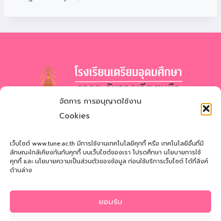
จัดการ การอนุญาตใช้งาน
โรงเรียนเตรียมอุดมศึกษา
ภาคตะวันออกเฉียงเหนือ
Cookies
สำนักงานเขตพื้นที่การศึกษามัธยมศึกษาสกลนคร
Triamudomsuksa School of the Northeast
เว็บไซต์ www.tune.ac.th มีการใช้งานเทคโนโลยีคุกกี้ หรือ เทคโนโลยีอื่นที่มี
ลักษณะใกล้เคียงกันกับคุกกี้ บนเว็บไซต์ของเรา โปรดศึกษา นโยบายการใช้
คุกกี้ และ นโยบายความเป็นส่วนตัวของข้อมูล ก่อนใช้บริการเว็บไซต์ ได้ที่ลิงค์
ที่อยู่
: 121 หมู่ที่ 12 ถ.นิตโย ต.สว่างแดนดิน อ.สว่างแดนดิน
ด้านล่าง
จ.สกลนคร 47110
โทรศัพท์
: 042-721181
ยอมรับ
Email
:
tune@tune.ac.th