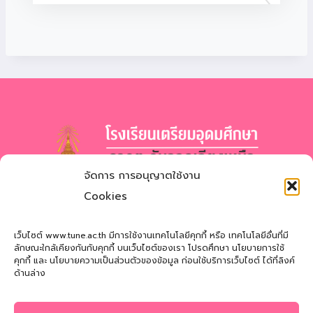
จัดการ การอนุญาตใช้งาน
โรงเรียนเตรียมอุดมศึกษา
ภาคตะวันออกเฉียงเหนือ
Cookies
สำนักงานเขตพื้นที่การศึกษามัธยมศึกษาสกลนคร
Triamudomsuksa School of the Northeast
เว็บไซต์ www.tune.ac.th มีการใช้งานเทคโนโลยีคุกกี้ หรือ เทคโนโลยีอื่นที่มี
ลักษณะใกล้เคียงกันกับคุกกี้ บนเว็บไซต์ของเรา โปรดศึกษา นโยบายการใช้
คุกกี้ และ นโยบายความเป็นส่วนตัวของข้อมูล ก่อนใช้บริการเว็บไซต์ ได้ที่ลิงค์
ที่อยู่
: 121 หมู่ที่ 12 ถ.นิตโย ต.สว่างแดนดิน อ.สว่างแดนดิน
ด้านล่าง
จ.สกลนคร 47110
โทรศัพท์
: 042-721181