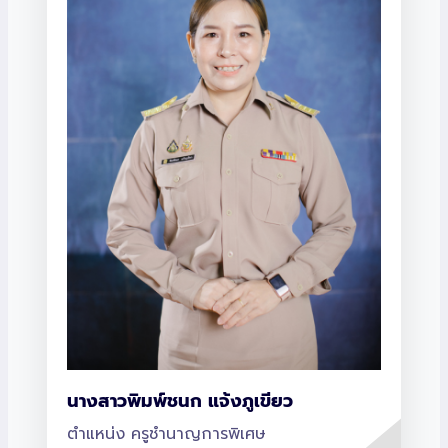
นางสาวพิมพ์ชนก แจ้งภูเขียว
ตำแหน่ง ครูชำนาญการพิเศษ