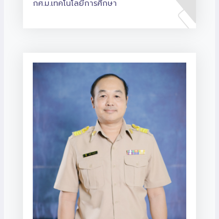
กศ.ม.เทคโนโลยีการศึกษา