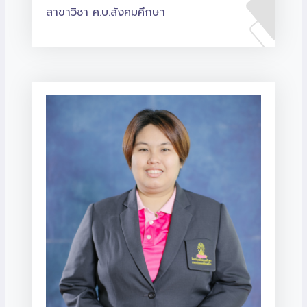
สาขาวิชา ค.บ.สังคมศึกษา