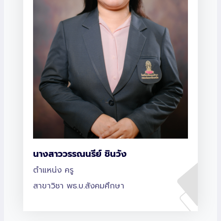
นางสาววรรณนรีย์ ชินวัง
ตำแหน่ง ครู
สาขาวิชา พธ.บ.สังคมศึกษา