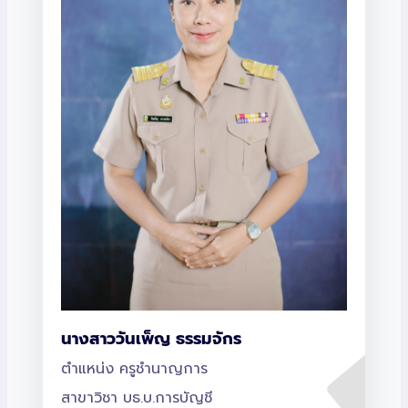
นางสาววันเพ็ญ ธรรมจักร
ตำแหน่ง ครูชำนาญการ
สาขาวิชา บธ.บ.การบัญชี