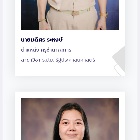
นายมดิศร ระหงษ์
ตำแหน่ง ครูชำนาญการ
สาขาวิชา ร.ป.ม. รัฐประศาสนศาสตร์