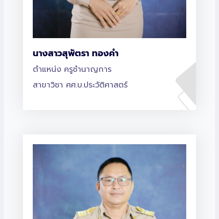
นางสาวสุพัตรา ทองคำ
ตำแหน่ง ครูชำนาญการ
สาขาวิชา ศศ.บ.ประวัติศาสตร์