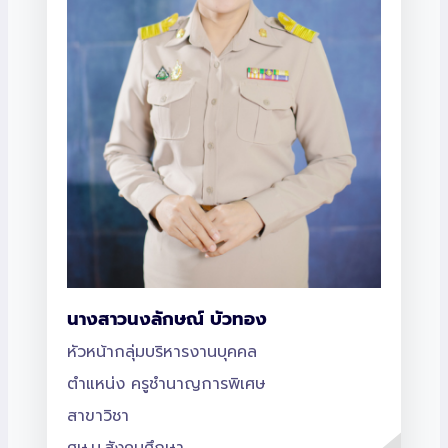
นางสาวนงลักษณ์ บัวทอง
หัวหน้ากลุ่มบริหารงานบุคคล
ตำแหน่ง ครูชำนาญการพิเศษ
สาขาวิชา
ศษ.บ.สังคมศึกษา