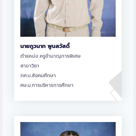
นายภูวนาท พูนสวัสดิ์
ตำแหน่ง ครูชำนาญการพิเศษ
สาขาวิชา
กศ.บ.สังคมศึกษา
ศษ.ม.การบริหารการศึกษา