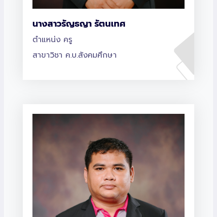
นางสาวรัญธญา รัตนเทศ
ตำแหน่ง ครู
สาขาวิชา ค.บ.สังคมศึกษา