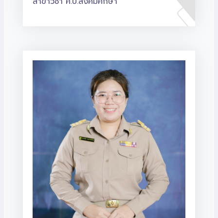
สาขาวิชา ค.บ.สังคมศึกษา