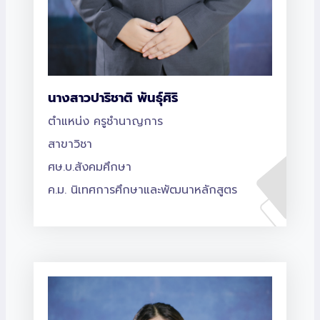
นางสาวปาริชาติ พันธุ์ศิริ
ตำแหน่ง ครูชำนาญการ
สาขาวิชา
ศษ.บ.สังคมศึกษา
ค.ม. นิเทศการศึกษาและพัฒนาหลักสูตร