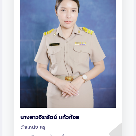
นางสาวจิรารัตน์ แก้วก้อย
ตำแหน่ง ครู