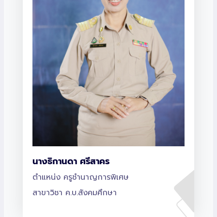
นางธิกานดา ศรีสาคร
ตำแหน่ง ครูชำนาญการพิเศษ
สาขาวิชา ค.บ.สังคมศึกษา