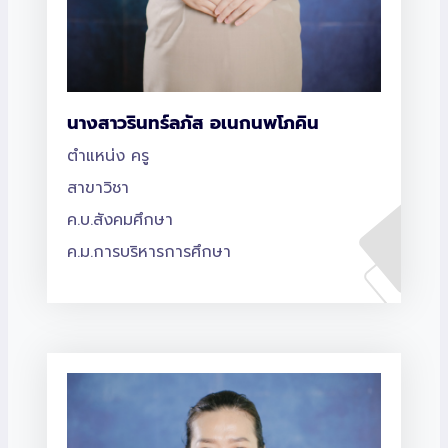
นางสาวรินทร์ลภัส อเนกนพโภคิน
ตำแหน่ง ครู
สาขาวิชา
ค.บ.สังคมศึกษา
ค.ม.การบริหารการศึกษา