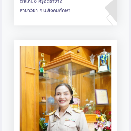
ตำแหน่ง ครูอัตราจ้าง
สาขาวิชา ค.บ.สังคมศึกษา