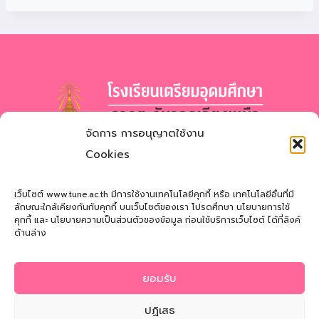
จัดการ การอนุญาตใช้งาน
โรงเรียนเตรียมอุดมศึกษา
ภาคตะวันออกเฉียงเหนือ
Cookies
สำนักงานเขตพื้นที่การศึกษามัธยมศึกษาสกลนคร
Triamudomsuksa School of the Northeast
เว็บไซต์ www.tune.ac.th มีการใช้งานเทคโนโลยีคุกกี้ หรือ เทคโนโลยีอื่นที่มี
ลักษณะใกล้เคียงกันกับคุกกี้ บนเว็บไซต์ของเรา โปรดศึกษา นโยบายการใช้
คุกกี้ และ นโยบายความเป็นส่วนตัวของข้อมูล ก่อนใช้บริการเว็บไซต์ ได้ที่ลิงค์
ที่อยู่
: 121 หมู่ที่ 12 ถ.นิตโย ต.สว่างแดนดิน อ.สว่างแดนดิน
ด้านล่าง
จ.สกลนคร 47110
โทรศัพท์
: 042-721181
ยอมรับ
Email
:
tune@tune.ac.th
ปฏิเสธ