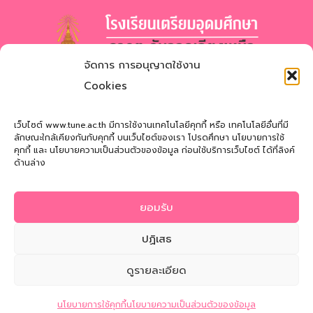
จัดการ การอนุญาตใช้งาน
โรงเรียนเตรียมอุดมศึกษา
ภาคตะวันออกเฉียงเหนือ
Cookies
สำนักงานเขตพื้นที่การศึกษามัธยมศึกษาสกลนคร
Triamudomsuksa School of the Northeast
เว็บไซต์ www.tune.ac.th มีการใช้งานเทคโนโลยีคุกกี้ หรือ เทคโนโลยีอื่นที่มี
ลักษณะใกล้เคียงกันกับคุกกี้ บนเว็บไซต์ของเรา โปรดศึกษา นโยบายการใช้
คุกกี้ และ นโยบายความเป็นส่วนตัวของข้อมูล ก่อนใช้บริการเว็บไซต์ ได้ที่ลิงค์
ที่อยู่
: 121 หมู่ที่ 12 ถ.นิตโย ต.สว่างแดนดิน อ.สว่างแดนดิน
ด้านล่าง
จ.สกลนคร 47110
โทรศัพท์
: 042-721181
ยอมรับ
Email
:
tune@tune.ac.th
ปฏิเสธ
ดูรายละเอียด
© 2026 Triamudomsuksa School of the Northeast
ติดต่อสอบถาม
นโยบายการใช้คุกกี้
นโยบายความเป็นส่วนตัวของข้อมูล
นโยบายความเป็นส่วนตัวของข้อมูล
|
นโยบายการใช้คุกกี้