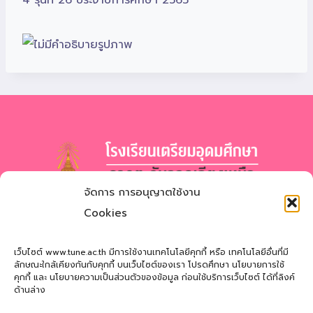
จัดการ การอนุญาตใช้งาน
โรงเรียนเตรียมอุดมศึกษา
ภาคตะวันออกเฉียงเหนือ
Cookies
สำนักงานเขตพื้นที่การศึกษามัธยมศึกษาสกลนคร
Triamudomsuksa School of the Northeast
เว็บไซต์ www.tune.ac.th มีการใช้งานเทคโนโลยีคุกกี้ หรือ เทคโนโลยีอื่นที่มี
ลักษณะใกล้เคียงกันกับคุกกี้ บนเว็บไซต์ของเรา โปรดศึกษา นโยบายการใช้
คุกกี้ และ นโยบายความเป็นส่วนตัวของข้อมูล ก่อนใช้บริการเว็บไซต์ ได้ที่ลิงค์
ที่อยู่
: 121 หมู่ที่ 12 ถ.นิตโย ต.สว่างแดนดิน อ.สว่างแดนดิน
ด้านล่าง
จ.สกลนคร 47110