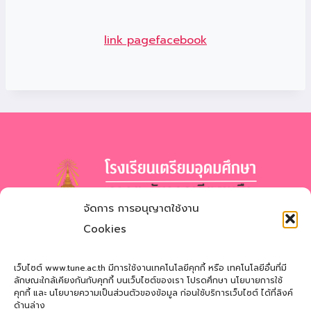
link pagefacebook
จัดการ การอนุญาตใช้งาน
โรงเรียนเตรียมอุดมศึกษา
ภาคตะวันออกเฉียงเหนือ
Cookies
สำนักงานเขตพื้นที่การศึกษามัธยมศึกษาสกลนคร
Triamudomsuksa School of the Northeast
เว็บไซต์ www.tune.ac.th มีการใช้งานเทคโนโลยีคุกกี้ หรือ เทคโนโลยีอื่นที่มี
ลักษณะใกล้เคียงกันกับคุกกี้ บนเว็บไซต์ของเรา โปรดศึกษา นโยบายการใช้
คุกกี้ และ นโยบายความเป็นส่วนตัวของข้อมูล ก่อนใช้บริการเว็บไซต์ ได้ที่ลิงค์
ที่อยู่
: 121 หมู่ที่ 12 ถ.นิตโย ต.สว่างแดนดิน อ.สว่างแดนดิน
ด้านล่าง