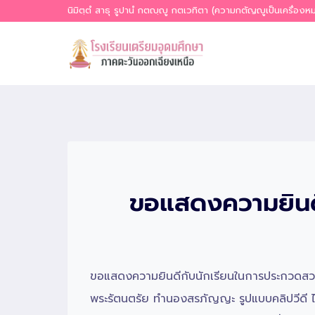
Skip
นิมิตฺตํ สาธุ รูปานํ กตญฺญู กตเวทิตา (ความกตัญญูเป็นเครื่อง
to
content
ขอแสดงความยินดี
ขอแสดงความยินดีกับนักเรียนในการประกวดสวด
พระรัตนตรัย ทำนองสรภัญญะ รูปแบบคลิปวีดี ได้