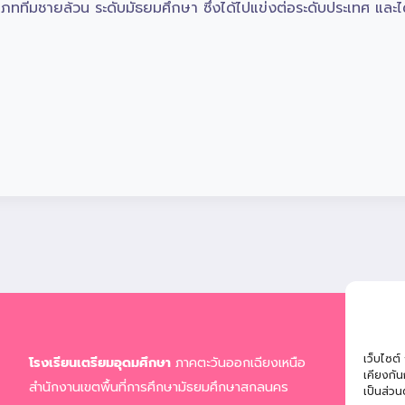
เภททีมชายล้วน ระดับมัธยมศึกษา ซึ่งได้ไปแข่งต่อระดับประเทศ และ
ที่อยู่
เว็บไซต์
โรงเรียนเตรียมอุดมศึกษา
ภาคตะวันออกเฉียงเหนือ
จ.สก
เคียงกั
สำนักงานเขตพื้นที่การศึกษามัธยมศึกษาสกลนคร
เป็นส่วน
โทรศ