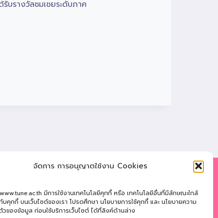
ได้รับรางวัลชมเชยระดับภาค
จัดการ การอนุญาตใช้งาน Cookies
: 121 หมู่ที่ 12 ถ.นิตโย ต.สว่างแดนดิน อ.สว่างแดนดิน
 www.tune.ac.th มีการใช้งานเทคโนโลยีคุกกี้ หรือ เทคโนโลยีอื่นที่มีลักษณะใกล้
ลนคร 47110
นกับคุกกี้ บนเว็บไซต์ของเรา โปรดศึกษา นโยบายการใช้คุกกี้ และ นโยบายความ
ตัวของข้อมูล ก่อนใช้บริการเว็บไซต์ ได้ที่ลิงค์ด้านล่าง
ัพท์
: 042-721181