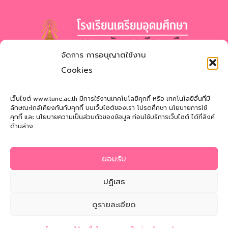
จัดการ การอนุญาตใช้งาน
โรงเรียนเตรียมอุดมศึกษา
ภาคตะวันออกเฉียงเหนือ
Cookies
สำนักงานเขตพื้นที่การศึกษามัธยมศึกษาสกลนคร
Triamudomsuksa School of the Northeast
เว็บไซต์ www.tune.ac.th มีการใช้งานเทคโนโลยีคุกกี้ หรือ เทคโนโลยีอื่นที่มี
ลักษณะใกล้เคียงกันกับคุกกี้ บนเว็บไซต์ของเรา โปรดศึกษา นโยบายการใช้
คุกกี้ และ นโยบายความเป็นส่วนตัวของข้อมูล ก่อนใช้บริการเว็บไซต์ ได้ที่ลิงค์
ที่อยู่
: 121 หมู่ที่ 12 ถ.นิตโย ต.สว่างแดนดิน อ.สว่างแดนดิน
ด้านล่าง
จ.สกลนคร 47110
โทรศัพท์
: 042-721181
ยอมรับ
Email
:
tune@tune.ac.th
ปฏิเสธ
ดูรายละเอียด
© 2026 Triamudomsuksa School of the Northeast
ติดต่อสอบถาม