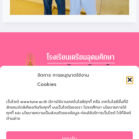
จัดการ การอนุญาตใช้งาน
โรงเรียนเตรียมอุดมศึกษา
ภาคตะวันออกเฉียงเหนือ
Cookies
สำนักงานเขตพื้นที่การศึกษามัธยมศึกษาสกลนคร
Triamudomsuksa School of the Northeast
เว็บไซต์ www.tune.ac.th มีการใช้งานเทคโนโลยีคุกกี้ หรือ เทคโนโลยีอื่นที่มี
ลักษณะใกล้เคียงกันกับคุกกี้ บนเว็บไซต์ของเรา โปรดศึกษา นโยบายการใช้
คุกกี้ และ นโยบายความเป็นส่วนตัวของข้อมูล ก่อนใช้บริการเว็บไซต์ ได้ที่ลิงค์
ที่อยู่
: 121 หมู่ที่ 12 ถ.นิตโย ต.สว่างแดนดิน อ.สว่างแดนดิน
ด้านล่าง
จ.สกลนคร 47110
โทรศัพท์
: 042-721181
ยอมรับ