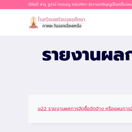
Skip
นิมิตฺตํ สาธุ รูปานํ กตญฺญู กตเวทิตา (ความกตัญญูเป็นเครื่อง
to
content
รายงานผลกา
o22 รายงานผลการจัดซื้อจัดจ้าง หรือแผนการจั