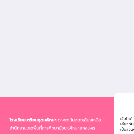
ที่อยู่
เว็บไซต์
โรงเรียนเตรียมอุดมศึกษา
ภาคตะวันออกเฉียงเหนือ
จ.สก
เคียงกั
สำนักงานเขตพื้นที่การศึกษามัธยมศึกษาสกลนคร
เป็นส่วน
โทรศ