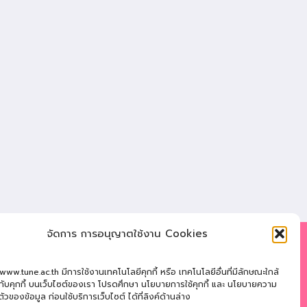
จัดการ การอนุญาตใช้งาน Cookies
: 121 หมู่ที่ 12 ถ.นิตโย ต.สว่างแดนดิน อ.สว่างแดนดิน
 www.tune.ac.th มีการใช้งานเทคโนโลยีคุกกี้ หรือ เทคโนโลยีอื่นที่มีลักษณะใกล้
ลนคร 47110
นกับคุกกี้ บนเว็บไซต์ของเรา โปรดศึกษา นโยบายการใช้คุกกี้ และ นโยบายความ
ตัวของข้อมูล ก่อนใช้บริการเว็บไซต์ ได้ที่ลิงค์ด้านล่าง
ัพท์
: 042-721181