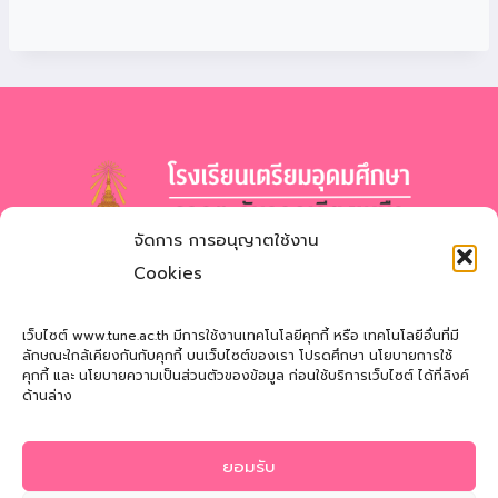
จัดการ การอนุญาตใช้งาน
โรงเรียนเตรียมอุดมศึกษา
ภาคตะวันออกเฉียงเหนือ
Cookies
สำนักงานเขตพื้นที่การศึกษามัธยมศึกษาสกลนคร
Triamudomsuksa School of the Northeast
เว็บไซต์ www.tune.ac.th มีการใช้งานเทคโนโลยีคุกกี้ หรือ เทคโนโลยีอื่นที่มี
ลักษณะใกล้เคียงกันกับคุกกี้ บนเว็บไซต์ของเรา โปรดศึกษา นโยบายการใช้
คุกกี้ และ นโยบายความเป็นส่วนตัวของข้อมูล ก่อนใช้บริการเว็บไซต์ ได้ที่ลิงค์
ที่อยู่
: 121 หมู่ที่ 12 ถ.นิตโย ต.สว่างแดนดิน อ.สว่างแดนดิน
ด้านล่าง
จ.สกลนคร 47110
โทรศัพท์
: 042-721181
ยอมรับ
Email
:
tune@tune.ac.th