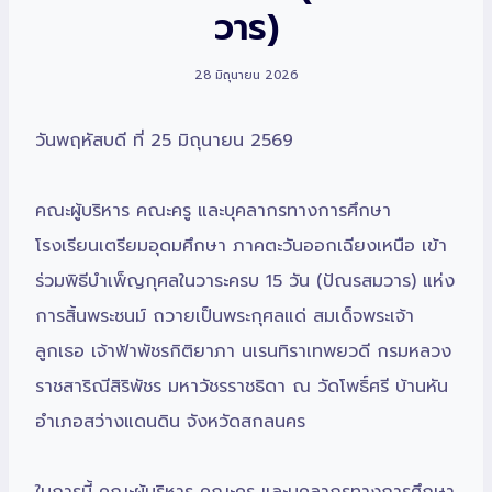
วาร)
28 มิถุนายน 2026
วันพฤหัสบดี ที่ 25 มิถุนายน 2569
คณะผู้บริหาร คณะครู และบุคลากรทางการศึกษา
โรงเรียนเตรียมอุดมศึกษา ภาคตะวันออกเฉียงเหนือ เข้า
ร่วมพิธีบำเพ็ญกุศลในวาระครบ 15 วัน (ปัณรสมวาร) แห่ง
การสิ้นพระชนม์ ถวายเป็นพระกุศลแด่ สมเด็จพระเจ้า
ลูกเธอ เจ้าฟ้าพัชรกิติยาภา นเรนทิราเทพยวดี กรมหลวง
ราชสาริณีสิริพัชร มหาวัชรราชธิดา ณ วัดโพธิ์ศรี บ้านหัน
อำเภอสว่างแดนดิน จังหวัดสกลนคร
ในการนี้ คณะผู้บริหาร คณะครู และบุคลากรทางการศึกษา