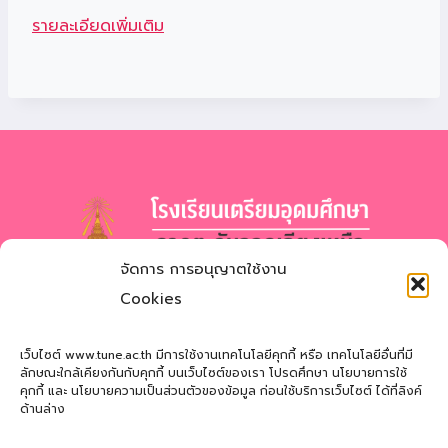
รายละเอียดเพิ่มเติม
จัดการ การอนุญาตใช้งาน
โรงเรียนเตรียมอุดมศึกษา
ภาคตะวันออกเฉียงเหนือ
Cookies
สำนักงานเขตพื้นที่การศึกษามัธยมศึกษาสกลนคร
Triamudomsuksa School of the Northeast
เว็บไซต์ www.tune.ac.th มีการใช้งานเทคโนโลยีคุกกี้ หรือ เทคโนโลยีอื่นที่มี
ลักษณะใกล้เคียงกันกับคุกกี้ บนเว็บไซต์ของเรา โปรดศึกษา นโยบายการใช้
คุกกี้ และ นโยบายความเป็นส่วนตัวของข้อมูล ก่อนใช้บริการเว็บไซต์ ได้ที่ลิงค์
ที่อยู่
: 121 หมู่ที่ 12 ถ.นิตโย ต.สว่างแดนดิน อ.สว่างแดนดิน
ด้านล่าง
จ.สกลนคร 47110