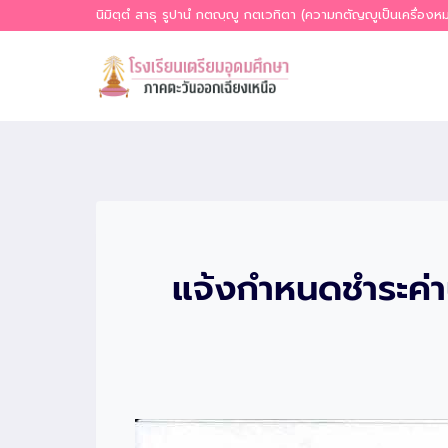
Skip
นิมิตฺตํ สาธุ รูปานํ กตญฺญู กตเวทิตา (ความกตัญญูเป็นเครื่อง
to
content
แจ้งกำหนดชำระค่าบ