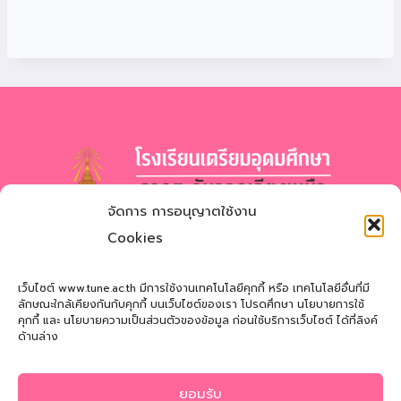
จัดการ การอนุญาตใช้งาน
โรงเรียนเตรียมอุดมศึกษา
ภาคตะวันออกเฉียงเหนือ
Cookies
สำนักงานเขตพื้นที่การศึกษามัธยมศึกษาสกลนคร
Triamudomsuksa School of the Northeast
เว็บไซต์ www.tune.ac.th มีการใช้งานเทคโนโลยีคุกกี้ หรือ เทคโนโลยีอื่นที่มี
ลักษณะใกล้เคียงกันกับคุกกี้ บนเว็บไซต์ของเรา โปรดศึกษา นโยบายการใช้
คุกกี้ และ นโยบายความเป็นส่วนตัวของข้อมูล ก่อนใช้บริการเว็บไซต์ ได้ที่ลิงค์
ที่อยู่
: 121 หมู่ที่ 12 ถ.นิตโย ต.สว่างแดนดิน อ.สว่างแดนดิน
ด้านล่าง
จ.สกลนคร 47110
โทรศัพท์
: 042-721181
ยอมรับ