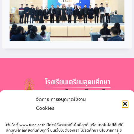
จัดการ การอนุญาตใช้งาน
โรงเรียนเตรียมอุดมศึกษา
ภาคตะวันออกเฉียงเหนือ
Cookies
สำนักงานเขตพื้นที่การศึกษามัธยมศึกษาสกลนคร
Triamudomsuksa School of the Northeast
เว็บไซต์ www.tune.ac.th มีการใช้งานเทคโนโลยีคุกกี้ หรือ เทคโนโลยีอื่นที่มี
ลักษณะใกล้เคียงกันกับคุกกี้ บนเว็บไซต์ของเรา โปรดศึกษา นโยบายการใช้