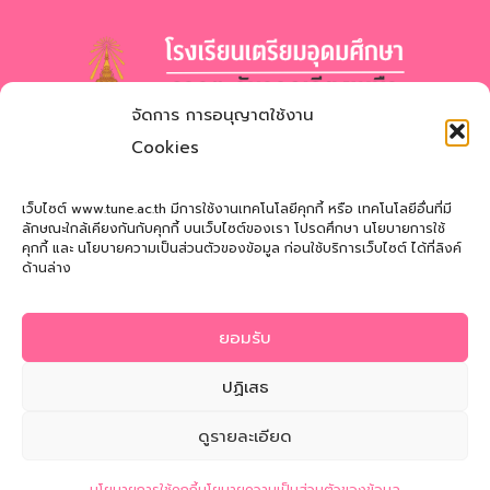
จัดการ การอนุญาตใช้งาน
โรงเรียนเตรียมอุดมศึกษา
ภาคตะวันออกเฉียงเหนือ
Cookies
สำนักงานเขตพื้นที่การศึกษามัธยมศึกษาสกลนคร
Triamudomsuksa School of the Northeast
เว็บไซต์ www.tune.ac.th มีการใช้งานเทคโนโลยีคุกกี้ หรือ เทคโนโลยีอื่นที่มี
ลักษณะใกล้เคียงกันกับคุกกี้ บนเว็บไซต์ของเรา โปรดศึกษา นโยบายการใช้
คุกกี้ และ นโยบายความเป็นส่วนตัวของข้อมูล ก่อนใช้บริการเว็บไซต์ ได้ที่ลิงค์
ที่อยู่
: 121 หมู่ที่ 12 ถ.นิตโย ต.สว่างแดนดิน อ.สว่างแดนดิน
ด้านล่าง
จ.สกลนคร 47110
โทรศัพท์
: 042-721181
ยอมรับ
Email
:
tune@tune.ac.th
ปฏิเสธ
ดูรายละเอียด
© 2026 Triamudomsuksa School of the Northeast
ติดต่อสอบถาม