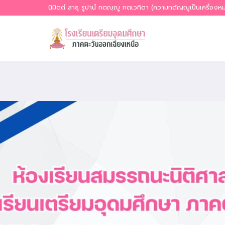
Skip
นิมิตฺตํ สาธุ รูปานํ กตญฺญู กตเวทิตา (ความกตัญญูเป็นเครื่อง
to
content