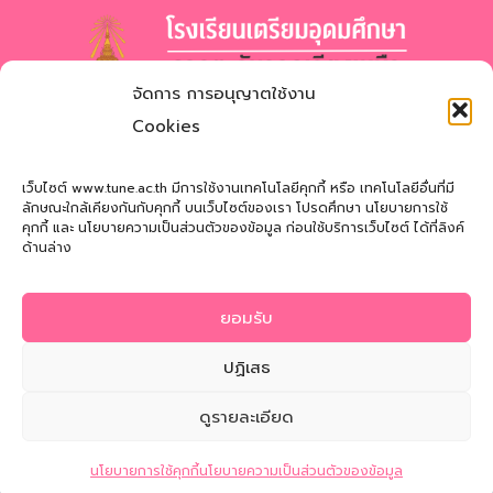
ทะเบียน
เรียน
ม.4
จัดการ การอนุญาตใช้งาน
โรงเรียนเตรียมอุดมศึกษา
ภาคตะวันออกเฉียงเหนือ
Cookies
สำนักงานเขตพื้นที่การศึกษามัธยมศึกษาสกลนคร
Triamudomsuksa School of the Northeast
เว็บไซต์ www.tune.ac.th มีการใช้งานเทคโนโลยีคุกกี้ หรือ เทคโนโลยีอื่นที่มี
ลักษณะใกล้เคียงกันกับคุกกี้ บนเว็บไซต์ของเรา โปรดศึกษา นโยบายการใช้
คุกกี้ และ นโยบายความเป็นส่วนตัวของข้อมูล ก่อนใช้บริการเว็บไซต์ ได้ที่ลิงค์
ที่อยู่
: 121 หมู่ที่ 12 ถ.นิตโย ต.สว่างแดนดิน อ.สว่างแดนดิน
ด้านล่าง
จ.สกลนคร 47110
โทรศัพท์
: 042-721181
ยอมรับ
Email
:
tune@tune.ac.th
ปฏิเสธ
ดูรายละเอียด
© 2026 Triamudomsuksa School of the Northeast
ติดต่อสอบถาม
นโยบายการใช้คุกกี้
นโยบายความเป็นส่วนตัวของข้อมูล
นโยบายความเป็นส่วนตัวของข้อมูล
|
นโยบายการใช้คุกกี้