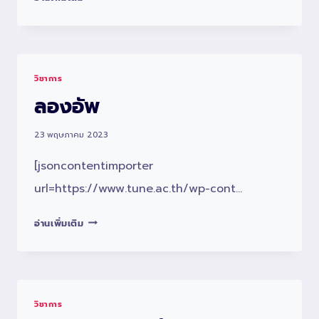
ห้อง
สอบ
นักเรียน
การ
วิชาการ
สอบ
ลองอัพ
PRE-
OLYMPIC
23 พฤษภาคม 2023
ปี
การ
[jsoncontentimporter
ศึกษา
url=https://www.tune.ac.th/wp-cont…
2567
(ภาค
ลอง
อ่านเพิ่มเติม
เช้า)
อัพ
วิชาการ