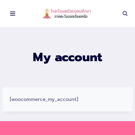
Skip
to
content
My account
[woocommerce_my_account]