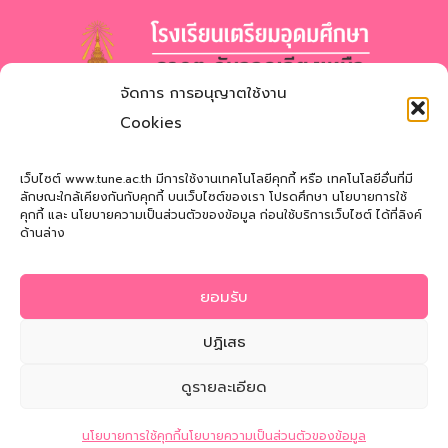
จัดการ การอนุญาตใช้งาน
โรงเรียนเตรียมอุดมศึกษา
ภาคตะวันออกเฉียงเหนือ
Cookies
สำนักงานเขตพื้นที่การศึกษามัธยมศึกษาสกลนคร
Triamudomsuksa School of the Northeast
เว็บไซต์ www.tune.ac.th มีการใช้งานเทคโนโลยีคุกกี้ หรือ เทคโนโลยีอื่นที่มี
ลักษณะใกล้เคียงกันกับคุกกี้ บนเว็บไซต์ของเรา โปรดศึกษา นโยบายการใช้
คุกกี้ และ นโยบายความเป็นส่วนตัวของข้อมูล ก่อนใช้บริการเว็บไซต์ ได้ที่ลิงค์
ที่อยู่
: 121 หมู่ที่ 12 ถ.นิตโย ต.สว่างแดนดิน อ.สว่างแดนดิน
ด้านล่าง
จ.สกลนคร 47110
โทรศัพท์
: 042-721181
ยอมรับ
Email
:
tune@tune.ac.th
ปฏิเสธ
ดูรายละเอียด
© 2026 Triamudomsuksa School of the Northeast
ติดต่อสอบถาม
นโยบายการใช้คุกกี้
นโยบายความเป็นส่วนตัวของข้อมูล
นโยบายความเป็นส่วนตัวของข้อมูล
|
นโยบายการใช้คุกกี้