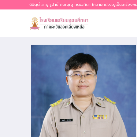
Skip
นิมิตฺตํ สาธุ รูปานํ กตญฺญู กตเวทิตา (ความกตัญญูเป็นเครื่อง
to
content