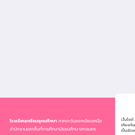
ที่อยู่
เว็บไซต์
โรงเรียนเตรียมอุดมศึกษา
ภาคตะวันออกเฉียงเหนือ
จ.สก
เคียงกั
สำนักงานเขตพื้นที่การศึกษามัธยมศึกษาสกลนคร
เป็นส่วน
โทรศ