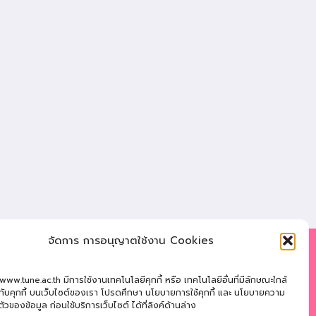
จัดการ การอนุญาตใช้งาน Cookies
: 121 หมู่ที่ 12 ถ.นิตโย ต.สว่างแดนดิน อ.สว่างแดนดิน
 www.tune.ac.th มีการใช้งานเทคโนโลยีคุกกี้ หรือ เทคโนโลยีอื่นที่มีลักษณะใกล้
ลนคร 47110
นกับคุกกี้ บนเว็บไซต์ของเรา โปรดศึกษา นโยบายการใช้คุกกี้ และ นโยบายความ
ตัวของข้อมูล ก่อนใช้บริการเว็บไซต์ ได้ที่ลิงค์ด้านล่าง
ัพท์
: 042-721181