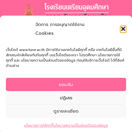
จัดการ การอนุญาตใช้งาน
โรงเรียนเตรียมอุดมศึกษา
ภาคตะวันออกเฉียงเหนือ
Cookies
สำนักงานเขตพื้นที่การศึกษามัธยมศึกษาสกลนคร
Triamudomsuksa School of the Northeast
เว็บไซต์ www.tune.ac.th มีการใช้งานเทคโนโลยีคุกกี้ หรือ เทคโนโลยีอื่นที่มี
ลักษณะใกล้เคียงกันกับคุกกี้ บนเว็บไซต์ของเรา โปรดศึกษา นโยบายการใช้
คุกกี้ และ นโยบายความเป็นส่วนตัวของข้อมูล ก่อนใช้บริการเว็บไซต์ ได้ที่ลิงค์
ที่อยู่
: 121 หมู่ที่ 12 ถ.นิตโย ต.สว่างแดนดิน อ.สว่างแดนดิน
ด้านล่าง
จ.สกลนคร 47110
โทรศัพท์
: 042-721181
ยอมรับ
Email
:
tune@tune.ac.th
ปฏิเสธ
ดูรายละเอียด
© 2026 Triamudomsuksa School of the Northeast
ติดต่อสอบถาม
นโยบายการใช้คุกกี้
นโยบายความเป็นส่วนตัวของข้อมูล
นโยบายความเป็นส่วนตัวของข้อมูล
|
นโยบายการใช้คุกกี้