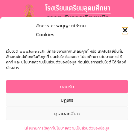
จัดการ การอนุญาตใช้งาน
โรงเรียนเตรียมอุดมศึกษา
ภาคตะวันออกเฉียงเหนือ
Cookies
สำนักงานเขตพื้นที่การศึกษามัธยมศึกษาสกลนคร
Triamudomsuksa School of the Northeast
เว็บไซต์ www.tune.ac.th มีการใช้งานเทคโนโลยีคุกกี้ หรือ เทคโนโลยีอื่นที่มี
ลักษณะใกล้เคียงกันกับคุกกี้ บนเว็บไซต์ของเรา โปรดศึกษา นโยบายการใช้
คุกกี้ และ นโยบายความเป็นส่วนตัวของข้อมูล ก่อนใช้บริการเว็บไซต์ ได้ที่ลิงค์
ที่อยู่
: 121 หมู่ที่ 12 ถ.นิตโย ต.สว่างแดนดิน อ.สว่างแดนดิน
ด้านล่าง
จ.สกลนคร 47110
โทรศัพท์
: 042-721181
ยอมรับ
Email
:
tune@tune.ac.th
ปฏิเสธ
ดูรายละเอียด
© 2026 Triamudomsuksa School of the Northeast
ติดต่อสอบถาม
นโยบายการใช้คุกกี้
นโยบายความเป็นส่วนตัวของข้อมูล
นโยบายความเป็นส่วนตัวของข้อมูล
|
นโยบายการใช้คุกกี้