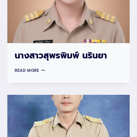
นางสาวสุพรพิมพ์ นรินยา
นางสาว
READ MORE
สุ
พร
พิมพ์
นริน
ยา