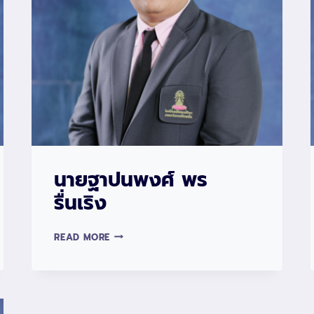
นายฐาปนพงศ์ พร
รื่นเริง
นาย
READ MORE
ฐาปน
พงศ์
พร
รื่นเริง