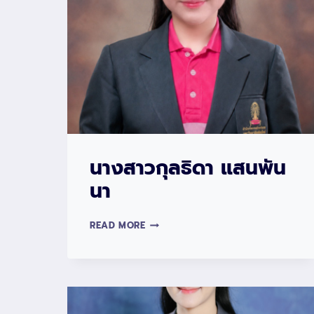
นางสาวกุลธิดา แสนพัน
นา
นางสาว
READ MORE
กุลธิดา
แสน
พัน
นา