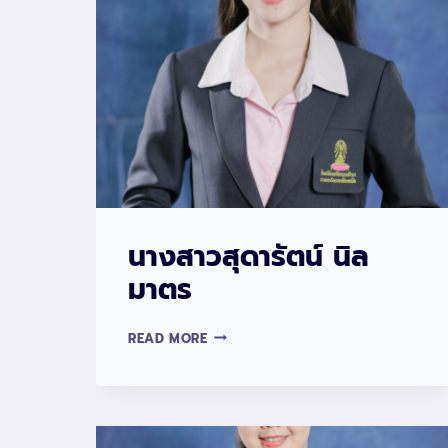
ยล
อนันต์
นางสาวสุดารัตน์ นิล
มาตร
นางสาว
READ MORE
สุดา
รัตน์
นิล
มาตร