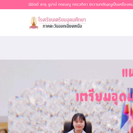
Skip
นิมิตฺตํ สาธุ รูปานํ กตญฺญู กตเวทิตา (ความกตัญญูเป็นเครื่อง
to
content