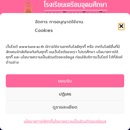
จัดการ การอนุญาตใช้งาน
โรงเรียนเตรียมอุดมศึกษา
ภาคตะวันออกเฉียงเหนือ
Cookies
สำนักงานเขตพื้นที่การศึกษามัธยมศึกษาสกลนคร
Triamudomsuksa School of the Northeast
เว็บไซต์ www.tune.ac.th มีการใช้งานเทคโนโลยีคุกกี้ หรือ เทคโนโลยีอื่นที่มี
ลักษณะใกล้เคียงกันกับคุกกี้ บนเว็บไซต์ของเรา โปรดศึกษา นโยบายการใช้
คุกกี้ และ นโยบายความเป็นส่วนตัวของข้อมูล ก่อนใช้บริการเว็บไซต์ ได้ที่ลิงค์
ที่อยู่
: 121 หมู่ที่ 12 ถ.นิตโย ต.สว่างแดนดิน อ.สว่างแดนดิน
ด้านล่าง
จ.สกลนคร 47110
โทรศัพท์
: 042-721181
ยอมรับ
Email
:
tune@tune.ac.th
ปฏิเสธ
ดูรายละเอียด
© 2026 Triamudomsuksa School of the Northeast
ติดต่อสอบถาม
นโยบายการใช้คุกกี้
นโยบายความเป็นส่วนตัวของข้อมูล
นโยบายความเป็นส่วนตัวของข้อมูล
|
นโยบายการใช้คุกกี้